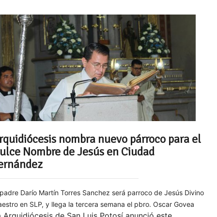
rquidiócesis nombra nuevo párroco para el
ulce Nombre de Jesús en Ciudad
ernández
 padre Darío Martín Torres Sanchez será parroco de Jesús Divino
estro en SLP, y llega la tercera semana el pbro. Oscar Govea
 Arquidiócesis de San Luis Potosí anunció este