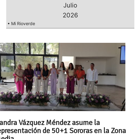
Julio
2026
• Mi Rioverde
andra Vázquez Méndez asume la
epresentación de 50+1 Sororas en la Zona
edia