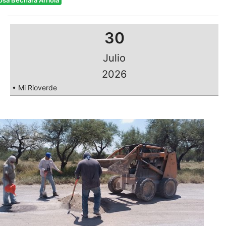
osa Bechara Arriola
30
Julio
2026
• Mi Rioverde