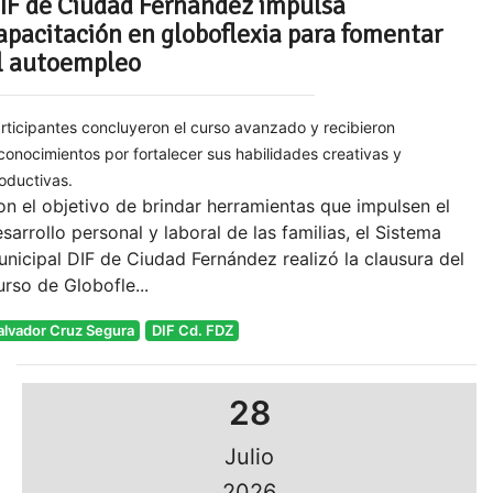
IF de Ciudad Fernández impulsa
apacitación en globoflexia para fomentar
l autoempleo
rticipantes concluyeron el curso avanzado y recibieron
conocimientos por fortalecer sus habilidades creativas y
oductivas.
n el objetivo de brindar herramientas que impulsen el
sarrollo personal y laboral de las familias, el Sistema
nicipal DIF de Ciudad Fernández realizó la clausura del
rso de Globofle...
alvador Cruz Segura
DIF Cd. FDZ
28
Julio
2026