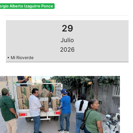
ergio Alberto Izaguirre Ponce
29
Julio
2026
• Mi Rioverde