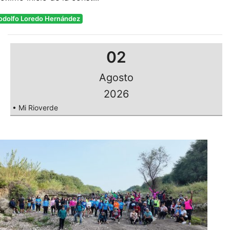
odolfo Loredo Hernández
02
Agosto
2026
• Mi Rioverde