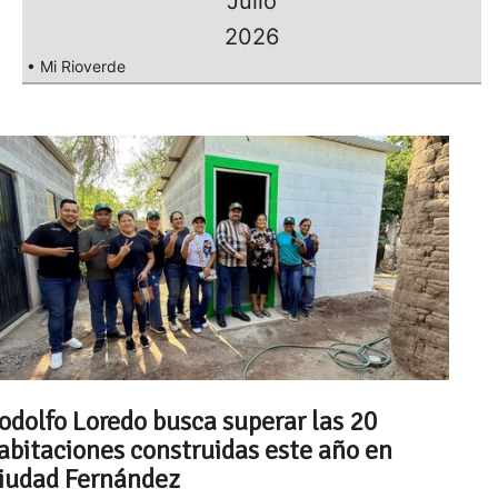
Julio
2026
• Mi Rioverde
odolfo Loredo busca superar las 20
abitaciones construidas este año en
iudad Fernández