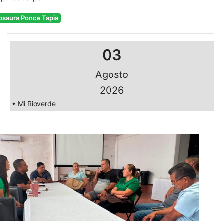
osaura Ponce Tapia
03
Agosto
2026
• Mi Rioverde