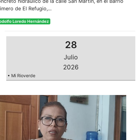
ncreto hidráulico de la calle San Martín, en el Barrio
imero de El Refugio,...
odolfo Loredo Hernández
28
Julio
2026
• Mi Rioverde