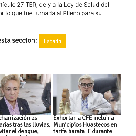
rtículo 27 TER, de y a la Ley de Salud del
r lo que fue turnada al Plleno para su
esta seccion:
Estado
harrización es
Exhortan a CFE incluir a
arias tras las lluvias,
Municipios Huastecos en
vitar el dengue,
tarifa barata IF durante