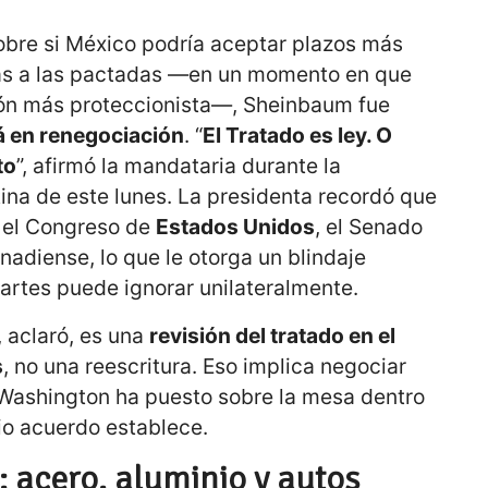
obre si México podría aceptar plazos más
tas a las pactadas —en un momento en que
ión más proteccionista—, Sheinbaum fue
á en renegociación
. “
El Tratado es ley. O
to
”, afirmó la mandataria durante la
ina de este lunes. La presidenta recordó que
 el Congreso de
Estados Unidos
, el Senado
adiense, lo que le otorga un blindaje
partes puede ignorar unilateralmente.
, aclaró, es una
revisión del tratado en el
s
, no una reescritura. Eso implica negociar
Washington ha puesto sobre la mesa dentro
io acuerdo establece.
a: acero, aluminio y autos