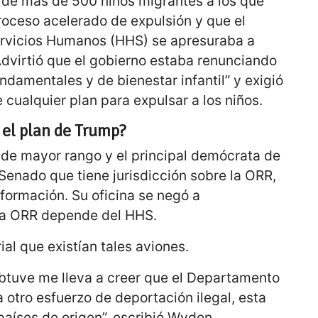
 de más de 500 niños migrantes a los que
oceso acelerado de expulsión y que el
rvicios Humanos (HHS) se apresuraba a
Advirtió que el gobierno estaba renunciando
damentales y de bienestar infantil” y exigió
cualquier plan para expulsar a los niños.
 el plan de Trump?
de mayor rango y el principal demócrata de
Senado que tiene jurisdicción sobre la ORR,
formación. Su oficina se negó a
 La ORR depende del HHS.
l que existían tales aviones.
btuve me lleva a creer que el Departamento
 otro esfuerzo de deportación ilegal, esta
aíses de origen”, escribió Wyden.