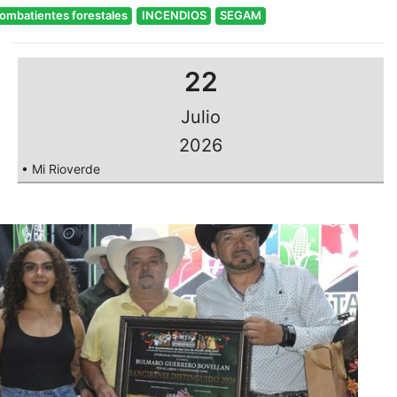
ombatientes forestales
INCENDIOS
SEGAM
22
Julio
2026
• Mi Rioverde