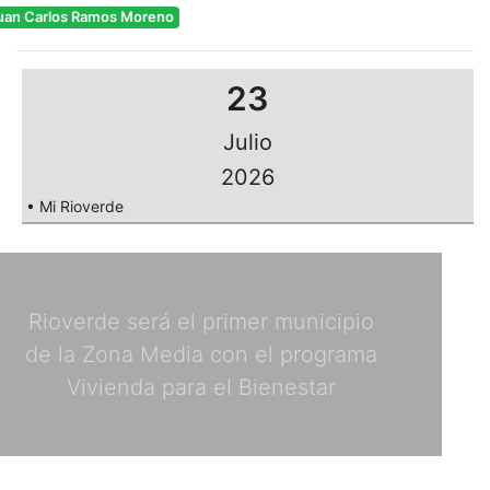
uan Carlos Ramos Moreno
23
Julio
2026
• Mi Rioverde
Rioverde será el primer municipio
de la Zona Media con el programa
Vivienda para el Bienestar