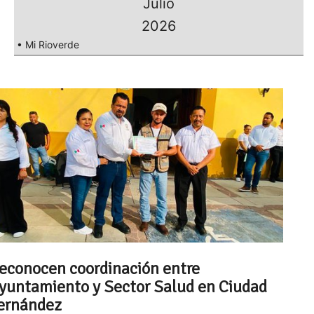
Julio
2026
• Mi Rioverde
econocen coordinación entre
yuntamiento y Sector Salud en Ciudad
ernández