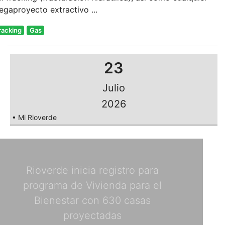
gaproyecto extractivo ...
racking
Gas
23
Julio
2026
• Mi Rioverde
Rioverde inicia registro para
programa de Vivienda para el
Bienestar con 630 casas
proyectadas