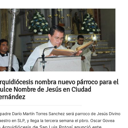
rquidiócesis nombra nuevo párroco para el
ulce Nombre de Jesús en Ciudad
ernández
 padre Darío Martín Torres Sanchez será parroco de Jesús Divino
estro en SLP, y llega la tercera semana el pbro. Oscar Govea
 Arquidiócesis de San Luis Potosí anunció este