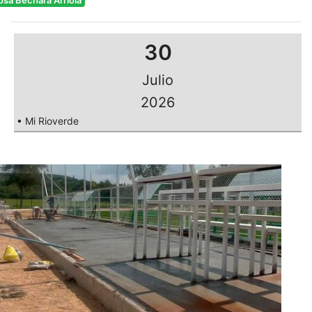
osa Bechara Arriola
30
Julio
2026
• Mi Rioverde