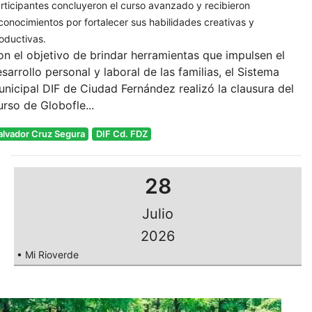
rticipantes concluyeron el curso avanzado y recibieron
conocimientos por fortalecer sus habilidades creativas y
oductivas.
n el objetivo de brindar herramientas que impulsen el
sarrollo personal y laboral de las familias, el Sistema
nicipal DIF de Ciudad Fernández realizó la clausura del
rso de Globofle...
alvador Cruz Segura
DIF Cd. FDZ
28
Julio
2026
• Mi Rioverde