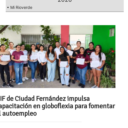
• Mi Rioverde
IF de Ciudad Fernández impulsa
apacitación en globoflexia para fomentar
l autoempleo