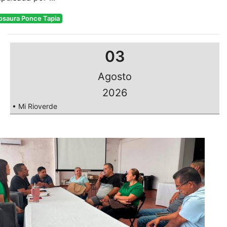
osaura Ponce Tapia
03
Agosto
2026
• Mi Rioverde