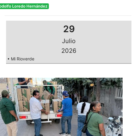
odolfo Loredo Hernández
29
Julio
2026
• Mi Rioverde