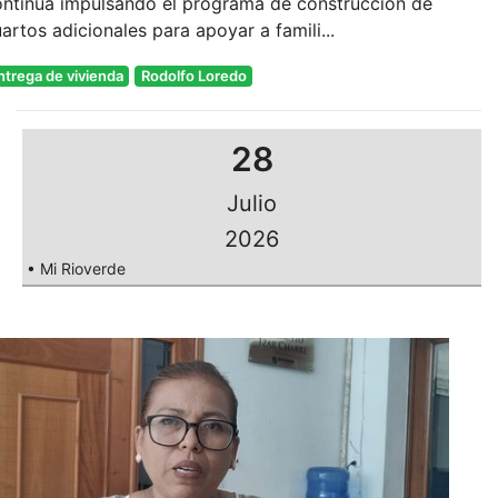
ontinúa impulsando el programa de construcción de
artos adicionales para apoyar a famili...
ntrega de vivienda
Rodolfo Loredo
28
Julio
2026
• Mi Rioverde