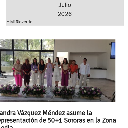
Julio
2026
• Mi Rioverde
andra Vázquez Méndez asume la
epresentación de 50+1 Sororas en la Zona
edia