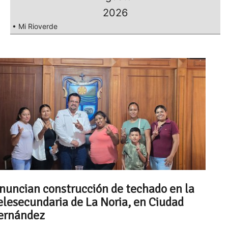
2026
• Mi Rioverde
nuncian construcción de techado en la
elesecundaria de La Noria, en Ciudad
ernández