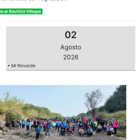
scar Bautista Villegas
02
Agosto
2026
• Mi Rioverde