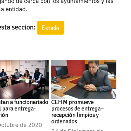
bajando de cerca con los ayuntamientos y las
la entidad.
esta seccion:
Estado
tan a funcionariado
CEFIM promueve
l para entrega-
procesos de entrega–
ción
recepción limpios y
ordenados
Octubre de 2020