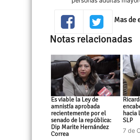
personas adultas mayor
Mas de 
Notas relacionadas
Es viable la Ley de
Ricard
amnistía aprobada
encabe
recientemente por el
hacia 
senado de la república:
SLP
Dip Marite Hernández
7 de 
Correa